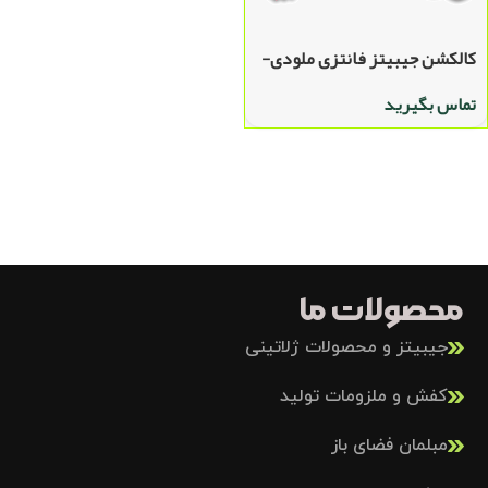
کالکشن جیبیتز فانتزی ملودی-
پک ۵ عددی
تماس بگیرید
محصولات ما
جیبیتز و محصولات ژلاتینی
کفش و ملزومات تولید
مبلمان فضای باز