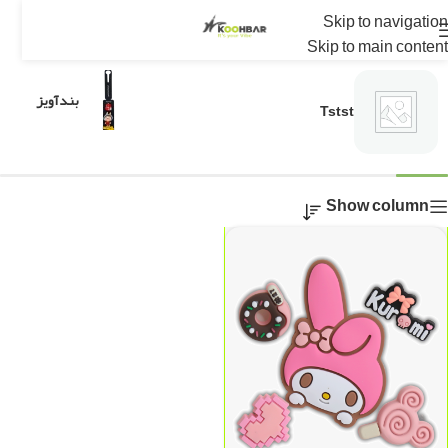
جیبیتز مای ملودی
Skip to navigation
Skip to main content
خانه
/
محصولات برچسب خورده “جیبیتز مای ملودی”
بندآویز
Tstst
Show column