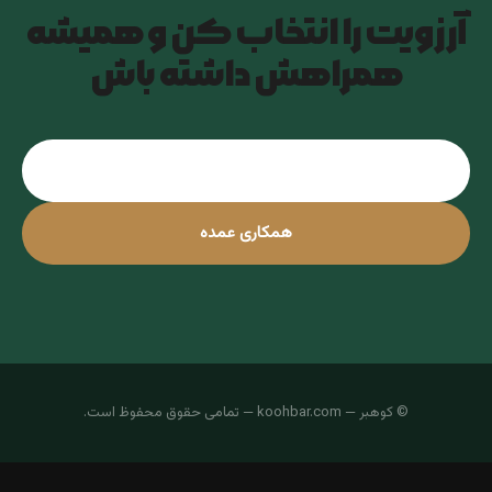
آرزویت را انتخاب کن و همیشه
همراهش داشته باش
تماس با ما
همکاری عمده
© کوهبر — koohbar.com — تمامی حقوق محفوظ است.