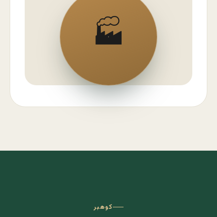
🏭
کوهبر