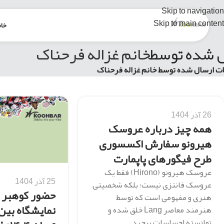
Skip to navigation
Skip to main content
خان
 شده توسط
خانم غزاله فرحناک
ات ارسال شده توسط خانم غزاله فرحناک
26 آذر 1404
همه چیز درباره عروسک
هیرونو سفارش اکسسوری
طرح فیگورهای پاپمارت
عروسک هیرونو (Hirono) فقط یک
25 آذر 1404
عروسک فانتزی نیست؛ بلکه شخصیتی
حضور کوهبر 
هنری و مفهومی است که توسط
نمایشگاه بین
هنرمند معاصر Lang خلق شده و
توانسته احساسات پیچید...