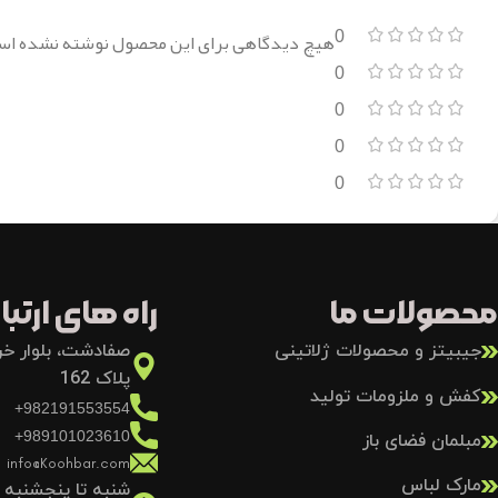
0
هیچ دیدگاهی برای این محصول نوشته نشده اس
0
0
0
0
محصولات ما
راه های ارتباط
جیبیتز و محصولات ژلاتینی
صفادشت، بلوار خرد
پلاک 162
کفش و ملزومات تولید
982191553554+
989101023610+
مبلمان فضای باز
info@Koohbar.com
مارک لباس