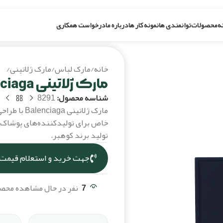
ه
محصولات
توانمندی ها
نمونه کار ها
درباره ما
درخواست همکاری
خانه
/
مارک لباس
/
مارک ژلاتینی
/
مارک
مارک ژلاتینی balenciaga
شناسه محصول:
8291
مارک ژلاتینی
خاص برای تولیدکننده‌های پوشاک و
تولید برند کوهبر.
جهت خرید و استعلام قیمت،
7
نفر در حال مشاهده مح