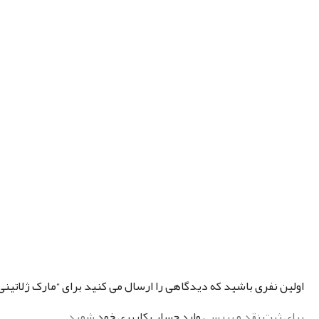
اولین نفری باشید که دیدگاهی را ارسال می کنید برای “مارک ژلاتینی balenciaga
برای ثبت نقد و بررسی
وارد حساب کاربری خود
شوید.