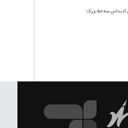
نی آدیداس سه خط بزرگ”