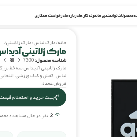
ه
محصولات
توانمندی ها
نمونه کار ها
درباره ما
درخواست همکاری
خانه
/
مارک لباس
/
مارک ژلاتینی
/
ما
مارک ژلاتینی آدیدا
شناسه محصول:
7300
مارک ژلاتینی آدیداس سه خط بزرگ
لباس، کفش و کیف ورزشی. انتخابی 
فروش عمده.
جهت خرید و استعلام قیمت،
2
نفر در حال مشاهده مح