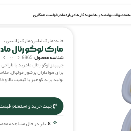
ه
محصولات
توانمندی ها
نمونه کار ها
درباره ما
درخواست همکاری
خانه
/
مارک لباس
/
مارک ژلاتینی
/
ما
مارک لوگو رئال مادر
شناسه محصول:
9865
جیبیتز لوگو رئال مادرید با طراحی 
برای هواداران پرشور فوتبال. منا
تولید برند کوهبر با کیفیت بالا و ق
جهت خرید و استعلام قیمت،
8
نفر در حال مشاهده مح