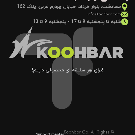
صفادشت، بلوار خرداد، خیابان چهارم غربی، پلاک 162
info@Koohbar.com
شنبه تا پنجشنبه 9 تا 17 - پنجشنبه 9 تا 13
!برای هر سلیقه ای محصولی داریم!
© Koohbar Co. All Rights
Support Center