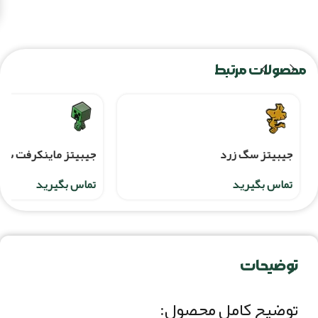
محصولات مرتبط
جيبيتز سگ زرد
جيبيتز ماينکرفت سب
تماس بگیرید
تماس بگیرید
توضیحات
توضیح کامل محصول: