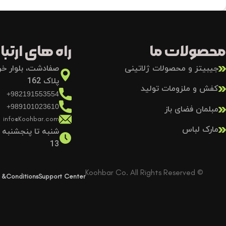
محصولات ما
راه های ارتباط
جیبیتز و محصولات ژلاتینی
صفادشت، بلوار خرد
پلاک 162
کفش و ملزومات تولید
982191553554+
989101023610+
مبلمان فضای باز
info@Koohbar.com
مارک لباس
13
© Koohbar Co. All Rights Reserved
 &Conditions
Support Center