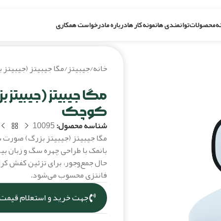
ه
محصولات
توانمندی ها
نمونه کار ها
درباره ما
درخواست همکاری
خانه
/
جیبیتز
/
مگا جیبیتز (جیبیتز 
مگا جیبیتز (جیبیتز بزرگ) صورت 
مگا جیبیتز (جیبیتز 
کوچک
شناسه محصول:
10095
مگا جیبیتز (جیبیتز بزرگ) صورت 
بانمک با طراحی چهره سگ و زبان بی
حال جمع‌وجور، برای تزئین کفش کر
فانتزی محسوب می‌شود.
جهت خرید و استعلام قیمت،