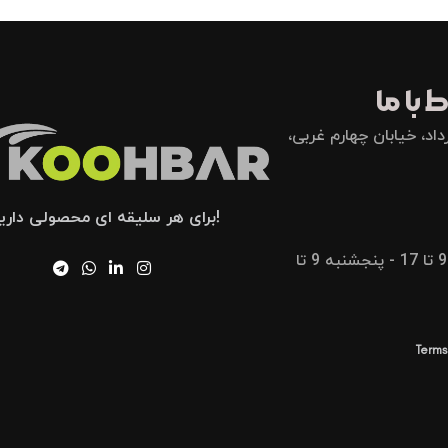
 با ما
اد، خیابان چهارم غربی،
!برای هر سلیقه ای محصولی داری
شنبه تا پنجشنبه 9 تا 17 - پنجشنبه 9 تا
Terms