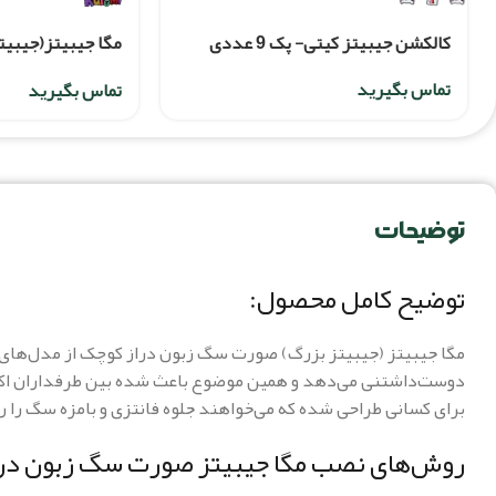
کالکشن جیبیتز کیتی- پک 9 عددی
مگا جیبیتز(جیبی
نوشته kuromi
تماس بگیرید
تماس بگیرید
توضیحات
توضیح کامل محصول:
مگا جیبیتز (جیبیتز بزرگ) صورت سگ زبون دراز کوچک از مدل‌های پر
دوست‌داشتنی می‌دهد و همین موضوع باعث شده بین طرفداران اکسس
برای کسانی طراحی شده که می‌خواهند جلوه فانتزی و بامزه سگ را رو
روش‌های نصب مگا جیبیتز صورت سگ زبون در