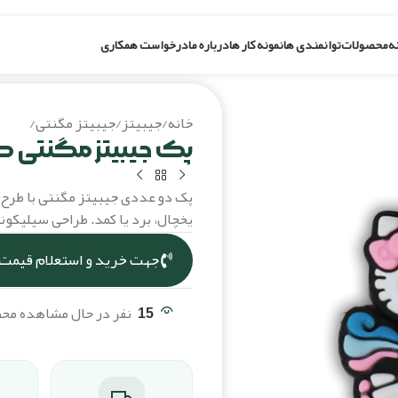
ه
محصولات
توانمندی ها
نمونه کار ها
درباره ما
درخواست همکاری
خانه
/
جیبیتز
/
جیبیتز مگنتی
/
پک جی
پک جیبیتز مگنتی ط
پک دو عددی جیبیتز مگنتی با طرح 
یخچال، برد یا کمد. طراحی سیلیکونی،
جهت خرید و استعلام قیمت،
15
نفر در حال مشاهده م