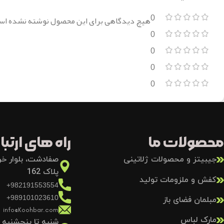
0
هیچ دیدگاهی برای این محصول نوشته نشده اس
0
0
0
0
محصولات ما
راه های ارتباط
جیبیتز و محصولات ژلاتینی
صفادشت، بلوار خرد
پلاک 162
کفش و ملزومات تولید
982191553554+
989101023610+
مبلمان فضای باز
info@Koohbar.com
مارک لباس