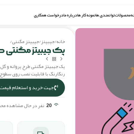
ه
محصولات
توانمندی ها
نمونه کار ها
درباره ما
درخواست همکاری
خانه
/
جیبیتز
/
جیبیتز مگنتی
/
پک جی
پک جیبیتز مگنتی طر
پک جیبیتز مگنتی طرح پروانه و گل
رنگارنگ با قابلیت نصب روی سطوح 
جهت خرید و استعلام قیمت،
20
نفر در حال مشاهده م