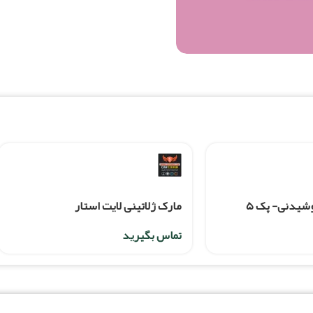
کالکشن جیبیتز نوشیدنی- پک ۵
مارک ژلاتینی لایت استار
تماس بگیرید