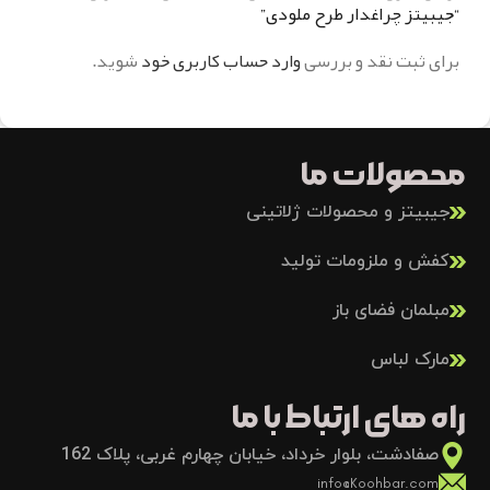
“جیبیتز چراغدار طرح ملودی”
برای ثبت نقد و بررسی
وارد حساب کاربری خود
شوید.
محصولات ما
جیبیتز و محصولات ژلاتینی
کفش و ملزومات تولید
مبلمان فضای باز
مارک لباس
راه های ارتباط با ما
صفادشت، بلوار خرداد، خیابان چهارم غربی، پلاک 162
info@Koohbar.com