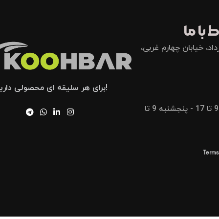
 با ما
اد، خیابان چهارم غربی،
!برای هر سلیقه ای محصولی داری
شنبه تا پنجشنبه 9 تا 17 - پنجشنبه 9 تا
Terms