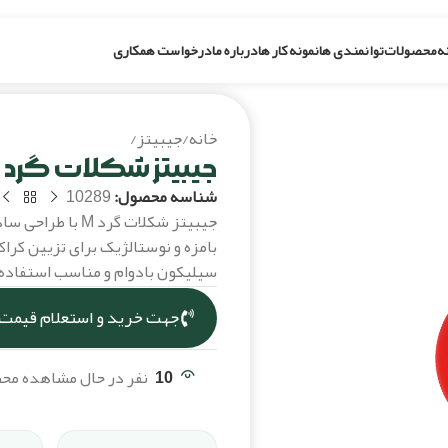
ه
محصولات
توانمندی ها
نمونه کار ها
درباره ما
درخواست همکاری
خانه
/
جیبیتز
/
جیبیتز شکلات گرد M
جیبیتز شکلات گرد M
شناسه محصول:
10289
جیبیتز شکلات گرد 
بامزه و نوستالژیک برای تزیین کر
سیلیکون بادوام و مناسب استفاده 
جهت خرید و استعلام قیمت،
10
نفر در حال مشاهده م