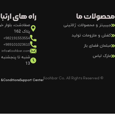
محصولات ما
راه های ارتباط
جیبیتز و محصولات ژلاتینی
صفادشت، بلوار خرد
پلاک 162
کفش و ملزومات تولید
982191553554+
989101023610+
مبلمان فضای باز
info@Koohbar.com
مارک لباس
13
© Koohbar Co. All Rights Reserved
 &Conditions
Support Center