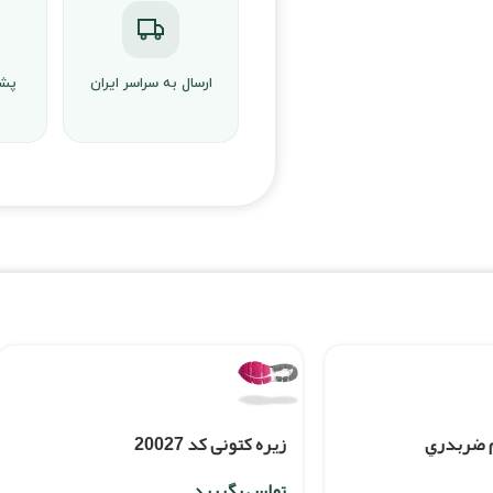
ارسال به سراسر ایران
پشت
م ضربدري
زیره کتونی کد 20027
تماس بگیرید