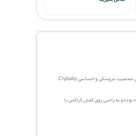
اگر به دنبال یک اکسسوری بامزه و فانتزی برای کفش‌های کراکس هستید، جیبیتز عروسک Crybaby انتخابی بی‌نظیر است. این مدل با طراحی شخصیت عروسکی و احساسی Crybaby،
 بوده و به راحتی روی کفش کراکس یا