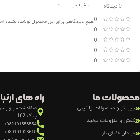
0 دیدگاه
0
هیچ دیدگاهی برای این محصول نوشته نشده اس
0
0
0
0
محصولات ما
راه های ارتباط
جیبیتز و محصولات ژلاتینی
صفادشت، بلوار خرد
پلاک 162
کفش و ملزومات تولید
982191553554+
989101023610+
مبلمان فضای باز
info@Koohbar.com