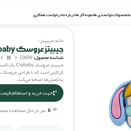
ه
محصولات
توانمندی ها
نمونه کار ها
درباره ما
درخواست همکاری
خانه
/
جیبیتز
/
جیبیتز عروسک crybaby
جیبیتز عروسک crybaby
شناسه محصول:
10689
جیبیتز عروس
به کفش‌ها اضافه می‌کند.
جهت خرید و استعلام قیمت،
6
نفر در حال مشاهده مح