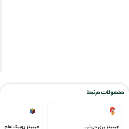
محصولات مرتبط
جيبيتز پري دريايي
جيبيتز روبيک تمام