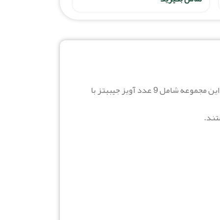
اگر به دنبال یک پک کامل و جذاب برای تزئین کفش‌های کراکس خود هستید، کالکشن جیبیتز لاو بهترین انتخاب برای شماست. این مجموعه شامل 9 عدد آویز جیببتز با
تند.