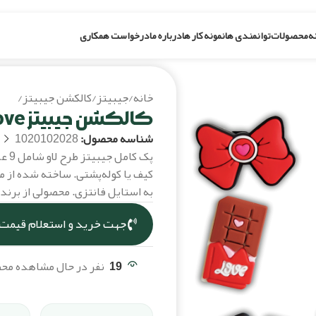
ه
محصولات
توانمندی ها
نمونه کار ها
درباره ما
درخواست همکاری
خانه
/
جیبیتز
/
کالکشن جیبیتز
/
کالکشن ج
کالکشن جیبیتز Love- پک 9 عددی
شناسه محصول:
1020102028
پک ک
کیف یا کوله‌پشتی. ساخته شده از مو
به استایل فانتزی. محصولی از برند
جهت خرید و استعلام قیمت،
19
نفر در حال مشاهده م