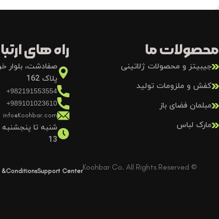
محصولات ما
راه های ارتباط
جیبیتز و محصولات ژلاتینی
صفادشت، بلوار خرد
پلاک 162
کفش و ملزومات تولید
982191553554+
989101023610+
مبلمان فضای باز
info@Koohbar.com
مارک لباس
13
© Koohbar Co. All Rights Reserved
 &Conditions
Support Center