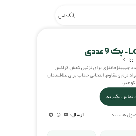
تماس
یبیتز Love- پک 9 عددی
امل جیبیتز طرح لاو شامل 9 عدد جیبیتزفانتزی برای تزئین کفش کراکس،
اد نرم و مقاوم. انتخابی جذاب برای علاقمندان
 کوهبر.
 تماس بگیرید
حصول هستند
ارسال: