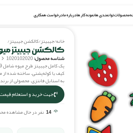
ه
محصولات
توانمندی ها
نمونه کار ها
درباره ما
درخواست همکاری
خانه
/
جیبیتز
/
کالکشن جیبیتز
/
کالکش
کالکشن جیبیتز میوه- پک
شناسه محصول:
1020102020
کیف یا کوله‌پشتی. ساخته شده از مو
به استایل فانتزی. محصولی از برند
جهت خرید و استعلام قیمت،
14
نفر در حال مشاهده م