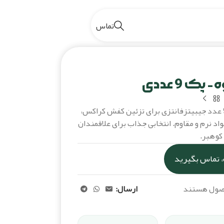
تماس
ن جیبیتز میوه- پک 9 عددی
 9 عددی
پک کامل جیبیتز طرح میوه شامل 9 عدد جیبیتزفانتزی برای تزئین کفش کراکس،
اد نرم و مقاوم. انتخابی جذاب برای علاقمندان
 کوهبر.
 تماس بگیرید
حصول هستند
ارسال: