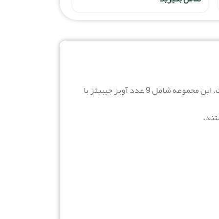
اگر به دنبال یک پک کامل و جذاب برای تزئین کفش‌های کراکس خود هستید، کالکشن جیبیتز میوه بهترین انتخاب برای شماست. این مجموعه شامل 9 عدد آویز جیببتز با
تند.