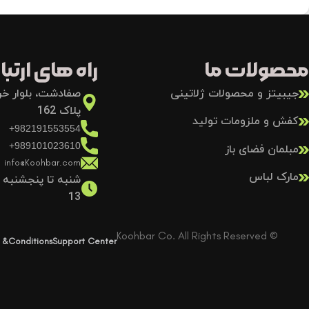
محصولات ما
راه های ارتباط
جیبیتز و محصولات ژلاتینی
صفادشت، بلوار خرد
پلاک 162
کفش و ملزومات تولید
982191553554+
989101023610+
مبلمان فضای باز
info@Koohbar.com
مارک لباس
13
© Koohbar Co. All Rights Reserved
 &Conditions
Support Center