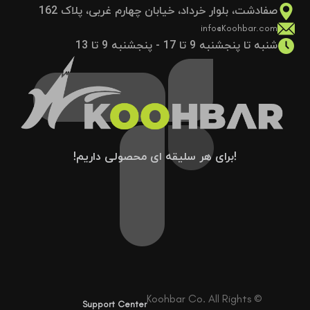
صفادشت، بلوار خرداد، خیابان چهارم غربی، پلاک 162
info@Koohbar.com
شنبه تا پنجشنبه 9 تا 17 - پنجشنبه 9 تا 13
!برای هر سلیقه ای محصولی داریم!
© Koohbar Co. All Rights
Support Center